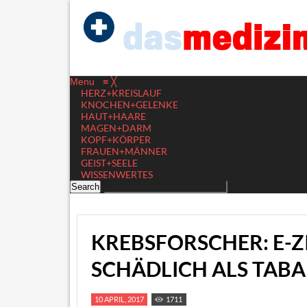
Menu
≡
╳
HERZ+KREISLAUF
KNOCHEN+GELENKE
HAUT+HAARE
MAGEN+DARM
KOPF+KÖRPER
FRAUEN+MÄNNER
GEIST+SEELE
WISSENWERTES
KREBSFORSCHER: E-
SCHÄDLICH ALS TAB
10 APRIL, 2017
1711