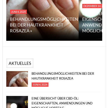
DEZEMBER 14, 2023
JUNI 4, 2024
EINE ÜBERS
BEHANDLUNGSMÖGLICHKEITEN
EIGENSCHA
BEI DER HAUTKRANKHEIT
ANWENDUN
ROSAZEA »
MÖGLICHE V
AKTUELLES
BEHANDLUNGSMÖGLICHKEITEN BEI DER
HAUTKRANKHEIT ROSAZEA
JUNI 4, 2024
EINE ÜBERSICHT ÜBER CBD-ÖL:
EIGENSCHAFTEN, ANWENDUNGEN UND