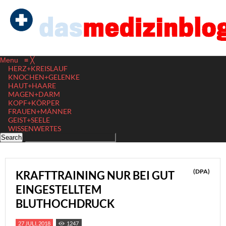
Menu
≡
╳
HERZ+KREISLAUF
KNOCHEN+GELENKE
HAUT+HAARE
MAGEN+DARM
KOPF+KÖRPER
FRAUEN+MÄNNER
GEIST+SEELE
WISSENWERTES
(DPA)
KRAFTTRAINING NUR BEI GUT
EINGESTELLTEM
BLUTHOCHDRUCK
27 JULI, 2018
1247