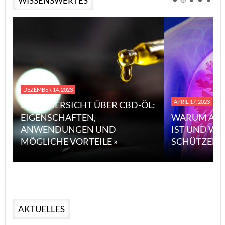
WISSENSWERTES
DEZEMBER 14, 2023
APRIL 17, 2023
EINE ÜBERSICHT ÜBER CBD-ÖL:
EIGENSCHAFTEN,
WARUM ASB
ANWENDUNGEN UND
IST UND WI
MÖGLICHE VORTEILE »
SCHÜTZEN 
AKTUELLES