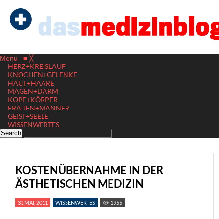
Menu
≡
╳
HERZ+KREISLAUF
KNOCHEN+GELENKE
HAUT+HAARE
MAGEN+DARM
KOPF+KÖRPER
FRAUEN+MÄNNER
GEIST+SEELE
WISSENWERTES
KOSTENÜBERNAHME IN DER
ÄSTHETISCHEN MEDIZIN
31 MAI, 2011
WISSENWERTES
1955