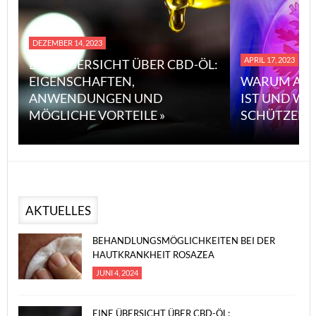
DEZEMBER 14, 2023
APRIL 17, 2023
EINE ÜBERSICHT ÜBER CBD-ÖL:
EIGENSCHAFTEN,
WARUM ASB
ANWENDUNGEN UND
IST UND WI
MÖGLICHE VORTEILE »
SCHÜTZEN 
AKTUELLES
BEHANDLUNGSMÖGLICHKEITEN BEI DER
HAUTKRANKHEIT ROSAZEA
JUNI 4, 2024
EINE ÜBERSICHT ÜBER CBD-ÖL: