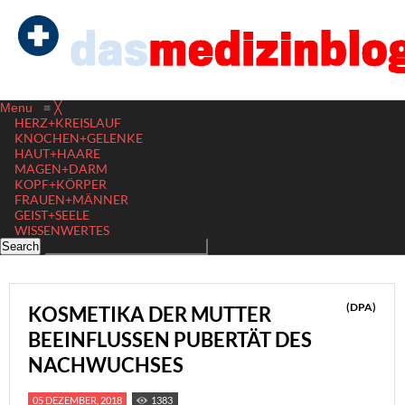
Menu
≡
╳
HERZ+KREISLAUF
KNOCHEN+GELENKE
HAUT+HAARE
MAGEN+DARM
KOPF+KÖRPER
FRAUEN+MÄNNER
GEIST+SEELE
WISSENWERTES
(DPA)
KOSMETIKA DER MUTTER
BEEINFLUSSEN PUBERTÄT DES
NACHWUCHSES
05 DEZEMBER, 2018
1383