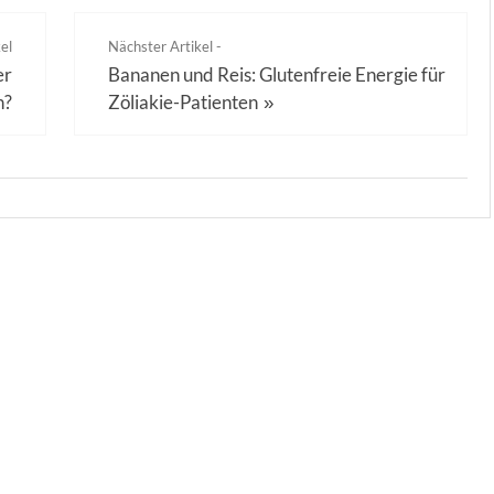
el
Nächster Artikel -
er
Bananen und Reis: Glutenfreie Energie für
n?
Zöliakie-Patienten
»