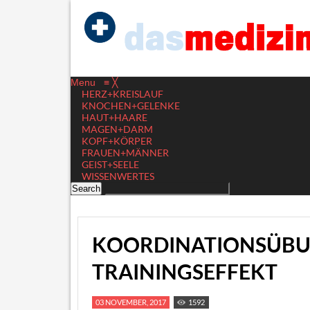
Menu
≡
╳
HERZ+KREISLAUF
KNOCHEN+GELENKE
HAUT+HAARE
MAGEN+DARM
KOPF+KÖRPER
FRAUEN+MÄNNER
GEIST+SEELE
WISSENWERTES
KOORDINATIONSÜBU
TRAININGSEFFEKT
03 NOVEMBER, 2017
1592