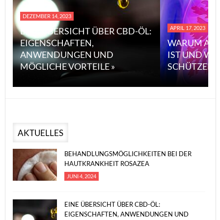
DEZEMBER 14, 2023
APRIL 17, 2023
EINE ÜBERSICHT ÜBER CBD-ÖL:
EIGENSCHAFTEN,
WARUM ASB
ANWENDUNGEN UND
IST UND WI
MÖGLICHE VORTEILE »
SCHÜTZEN 
AKTUELLES
BEHANDLUNGSMÖGLICHKEITEN BEI DER
HAUTKRANKHEIT ROSAZEA
JUNI 4, 2024
EINE ÜBERSICHT ÜBER CBD-ÖL:
EIGENSCHAFTEN, ANWENDUNGEN UND