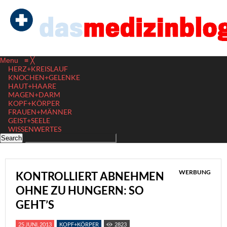
Menu
≡
╳
HERZ+KREISLAUF
KNOCHEN+GELENKE
HAUT+HAARE
MAGEN+DARM
KOPF+KÖRPER
FRAUEN+MÄNNER
GEIST+SEELE
WISSENWERTES
WERBUNG
KONTROLLIERT ABNEHMEN
OHNE ZU HUNGERN: SO
GEHT’S
25 JUNI, 2013
KOPF+KÖRPER
2823