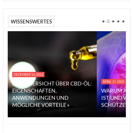
WISSENSWERTES
DEZEMBER 14, 2023
APRIL 17, 2023
EINE ÜBERSICHT ÜBER CBD-ÖL:
EIGENSCHAFTEN,
WARUM ASB
ANWENDUNGEN UND
IST UND WI
MÖGLICHE VORTEILE »
SCHÜTZEN 