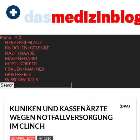
Menu
≡
╳
HERZ+KREISLAUF
KNOCHEN+GELENKE
HAUT+HAARE
MAGEN+DARM
KOPF+KÖRPER
FRAUEN+MÄNNER
GEIST+SEELE
WISSENWERTES
(DPA)
KLINIKEN UND KASSENÄRZTE
WEGEN NOTFALLVERSORGUNG
IM CLINCH
20 APRIL, 2017
1610