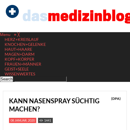
Menu
≡
╳
HERZ+KREISLAUF
KNOCHEN+GELENKE
HAUT+HAARE
MAGEN+DARM
KOPF+KÖRPER
FRAUEN+MÄNNER
GEIST+SEELE
WISSENWERTES
(DPA)
KANN NASENSPRAY SÜCHTIG
MACHEN?
08 JANUAR, 2020
1441