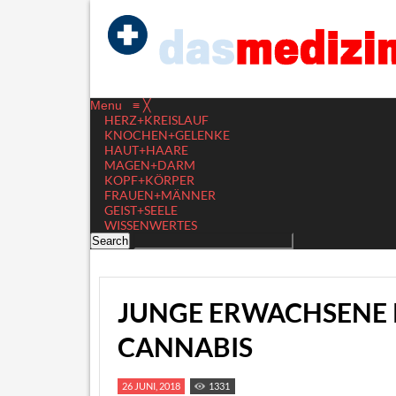
Menu
≡
╳
HERZ+KREISLAUF
KNOCHEN+GELENKE
HAUT+HAARE
MAGEN+DARM
KOPF+KÖRPER
FRAUEN+MÄNNER
GEIST+SEELE
WISSENWERTES
JUNGE ERWACHSENE
CANNABIS
26 JUNI, 2018
1331