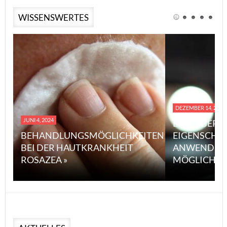
WISSENSWERTES
DEZEMBER 14, 2023
JUNI 4, 2024
EINE ÜBERS
BEHANDLUNGSMÖGLICHKEITEN
EIGENSCHA
BEI DER HAUTKRANKHEIT
ANWENDUN
ROSAZEA »
MÖGLICHE V