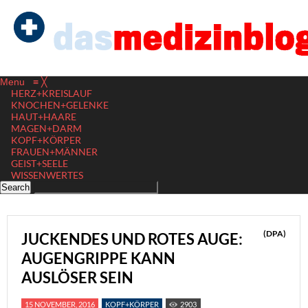
Menu
≡
╳
HERZ+KREISLAUF
KNOCHEN+GELENKE
HAUT+HAARE
MAGEN+DARM
KOPF+KÖRPER
FRAUEN+MÄNNER
GEIST+SEELE
WISSENWERTES
(DPA)
JUCKENDES UND ROTES AUGE:
AUGENGRIPPE KANN
AUSLÖSER SEIN
15 NOVEMBER, 2016
KOPF+KÖRPER
2903