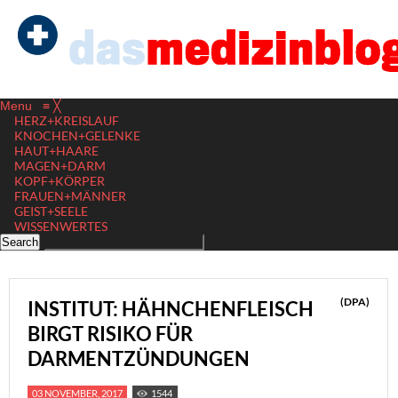
Menu
≡
╳
HERZ+KREISLAUF
KNOCHEN+GELENKE
HAUT+HAARE
MAGEN+DARM
KOPF+KÖRPER
FRAUEN+MÄNNER
GEIST+SEELE
WISSENWERTES
(DPA)
INSTITUT: HÄHNCHENFLEISCH
BIRGT RISIKO FÜR
DARMENTZÜNDUNGEN
03 NOVEMBER, 2017
1544