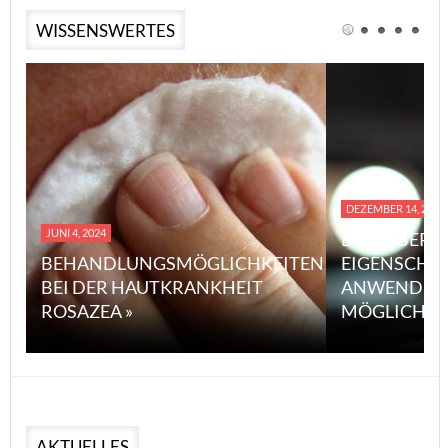
WISSENSWERTES
DEZEMBER 14, 2023
JUNI 4, 2024
EINE ÜBERS
BEHANDLUNGSMÖGLICHKEITEN
EIGENSCHA
BEI DER HAUTKRANKHEIT
ANWENDUN
ROSAZEA »
MÖGLICHE V
AKTUELLES