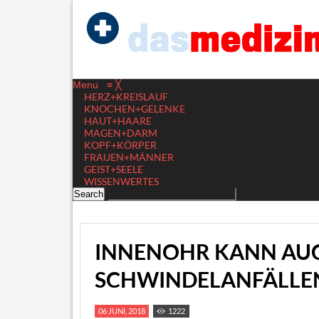
Menu
≡
╳
HERZ+KREISLAUF
KNOCHEN+GELENKE
HAUT+HAARE
MAGEN+DARM
KOPF+KÖRPER
FRAUEN+MÄNNER
GEIST+SEELE
WISSENWERTES
INNENOHR KANN AUC
SCHWINDELANFÄLLEN
06 JUNI, 2018
1222