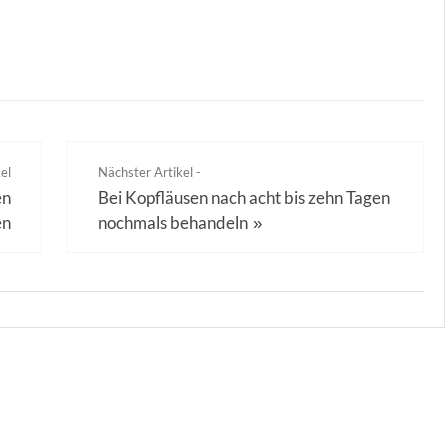
el
Nächster Artikel -
en
Bei Kopfläusen nach acht bis zehn Tagen
en
nochmals behandeln
»