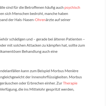
e sind für die Betroffenen häufig auch
psychisch
fühlen sich Menschen bedroht, manche haben
rband der Hals-Nasen-
Ohren
ärzte auf seiner
hör schädigen und – gerade bei älteren Patienten –
eder mit solchen Attacken zu kämpfen hat, sollte zum
dikamentösen Behandlung auch eine
indelanfällen kann zum Beispiel Morbus Menière
Ungleichgewicht der Innenohrflüssigkeiten. Morbus
rgeräuschen oder Erbrechen einher. Zur
Therapie
Verfügung, die ins Mittelohr gespritzt werden,