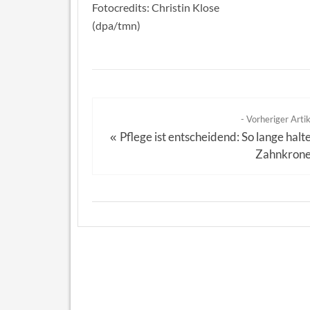
Fotocredits: Christin Klose
(dpa/tmn)
- Vorheriger Artik
Pflege ist entscheidend: So lange halt
«
Zahnkron