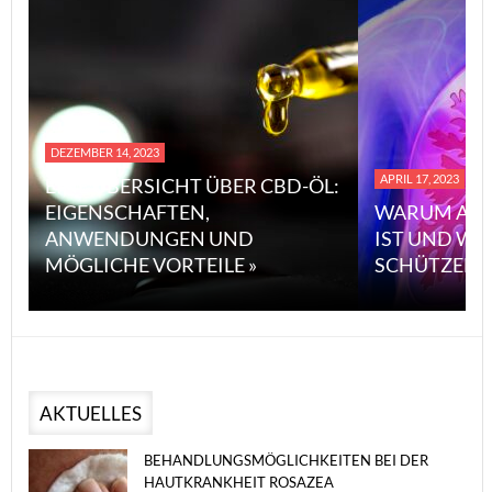
DEZEMBER 14, 2023
APRIL 17, 2023
EINE ÜBERSICHT ÜBER CBD-ÖL:
EIGENSCHAFTEN,
WARUM ASB
ANWENDUNGEN UND
IST UND WI
MÖGLICHE VORTEILE »
SCHÜTZEN 
AKTUELLES
BEHANDLUNGSMÖGLICHKEITEN BEI DER
HAUTKRANKHEIT ROSAZEA