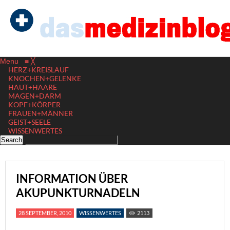
Menu
≡
╳
HERZ+KREISLAUF
KNOCHEN+GELENKE
HAUT+HAARE
MAGEN+DARM
KOPF+KÖRPER
FRAUEN+MÄNNER
GEIST+SEELE
WISSENWERTES
INFORMATION ÜBER
AKUPUNKTURNADELN
28 SEPTEMBER, 2010
WISSENWERTES
2113