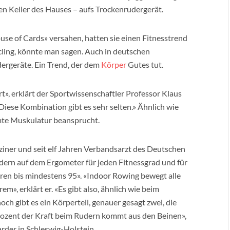
en Keller des Hauses – aufs Trockenrudergerät.
use of Cards» versahen, hatten sie einen Fitnesstrend
cling, könnte man sagen. Auch in deutschen
dergeräte. Ein Trend, der dem
Körper
Gutes tut.
t», erklärt der Sportwissenschaftler Professor Klaus
Diese Kombination gibt es sehr selten.» Ähnlich wie
mte Muskulatur beansprucht.
ziner und seit elf Jahren Verbandsarzt des Deutschen
dern auf dem Ergometer für jeden Fitnessgrad und für
hren bis mindestens 95». «Indoor Rowing bewegt alle
m», erklärt er. «Es gibt also, ähnlich wie beim
ch gibt es ein Körperteil, genauer gesagt zwei, die
Prozent der Kraft beim Rudern kommt aus den Beinen»,
rder in Schleswig-Holstein.