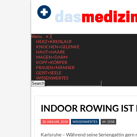
Menu
≡
╳
HERZ+KREISLAUF
KNOCHEN+GELENKE
HAUT+HAARE
MAGEN+DARM
KOPF+KÖRPER
FRAUEN+MÄNNER
GEIST+SEELE
WISSENWERTES
INDOOR ROWING IST
30 JANUAR, 2018
WISSENWERTES
1558
Karlsruhe – Während seine Seriengattin gern