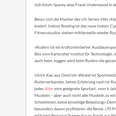
sich Kevin Spacey alias Frank Underwood in d
Bevor sich die Macher des US-Serien-Hits «Ho
kreiert: Indoor Rowing ist das neue Indoor Cy
Fitnessstudios stehen mittlerweile wieder Ru
«Rudern ist ein kraftorientierter Ausdauerspor
Bös vom Karlsruher Institut für Technologie. «
auch beim Joggen wird beim Rudern die gesa
Ulrich Kau aus Oestrich-Winkel ist Sportmedi
Ruderverbandes. Seiner Erfahrung nach ist Ru
jedes
Alter
eine geeignete Sportart, «von 6 Ja
Muskeln – aber auch nicht alle Muskeln zu extre
Schwimmen, keine einseitige Belastung.» Denno
besonders davon profitieren: die Beine. «70 
erläutert Personal Trainer Susan Arndt aus Wa