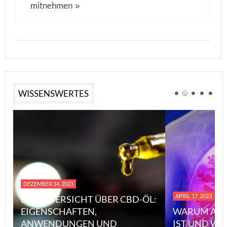
mitnehmen
»
WISSENSWERTES
DEZEMBER 14, 2023
APRIL 17, 2023
EINE ÜBERSICHT ÜBER CBD-ÖL:
EIGENSCHAFTEN,
WARUM ASB
ANWENDUNGEN UND
IST UND WI