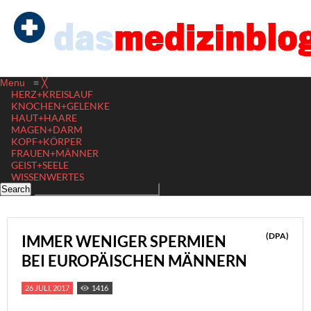
Menu
≡
╳
HERZ+KREISLAUF
KNOCHEN+GELENKE
HAUT+HAARE
MAGEN+DARM
KOPF+KÖRPER
FRAUEN+MÄNNER
GEIST+SEELE
WISSENWERTES
(DPA)
IMMER WENIGER SPERMIEN
BEI EUROPÄISCHEN MÄNNERN
26 JULI, 2017
1416