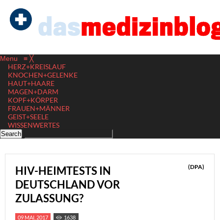
Menu
≡
╳
HERZ+KREISLAUF
KNOCHEN+GELENKE
HAUT+HAARE
MAGEN+DARM
KOPF+KÖRPER
FRAUEN+MÄNNER
GEIST+SEELE
WISSENWERTES
(DPA)
HIV-HEIMTESTS IN
DEUTSCHLAND VOR
ZULASSUNG?
09 MAI, 2017
1638