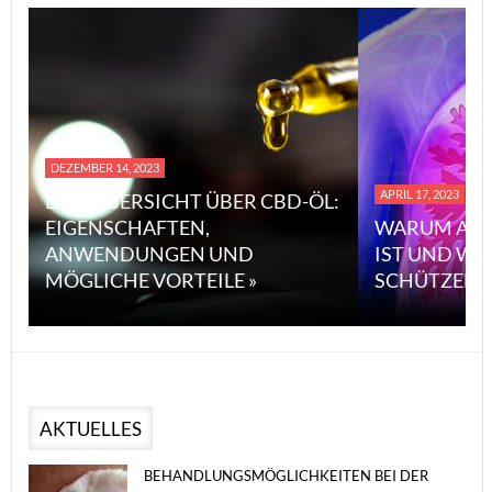
DEZEMBER 14, 2023
APRIL 17, 2023
EINE ÜBERSICHT ÜBER CBD-ÖL:
EIGENSCHAFTEN,
WARUM ASB
ANWENDUNGEN UND
IST UND WI
MÖGLICHE VORTEILE »
SCHÜTZEN 
AKTUELLES
BEHANDLUNGSMÖGLICHKEITEN BEI DER