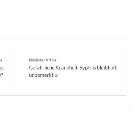
el
Nächster Artikel -
he
Gefährliche Krankheit: Syphilis bleibt oft
n?
unbemerkt
»