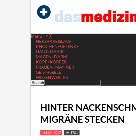
Menu
≡
╳
HERZ+KREISLAUF
KNOCHEN+GELENKE
HAUT+HAARE
MAGEN+DARM
KOPF+KÖRPER
FRAUEN+MÄNNER
GEIST+SEELE
WISSENWERTES
HINTER NACKENSCH
MIGRÄNE STECKEN
16 MAI, 2017
1701