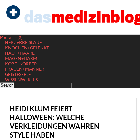
Menu
≡
╳
HERZ+KREISLAUF
KNOCHEN+GELENKE
HAUT+HAARE
MAGEN+DARM
KOPF+KÖRPER
FRAUEN+MÄNNER
GEIST+SEELE
WISSENWERTES
HEIDI KLUM FEIERT
HALLOWEEN: WELCHE
VERKLEIDUNGEN WAHREN
STYLE HABEN