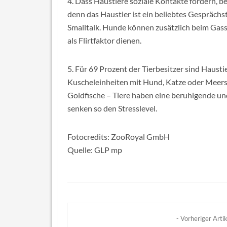
4. Dass Haustiere soziale Kontakte fördern, b
denn das Haustier ist ein beliebtes Gespräch
Smalltalk. Hunde können zusätzlich beim Gas
als Flirtfaktor dienen.
5. Für 69 Prozent der Tierbesitzer sind Haus
Kuscheleinheiten mit Hund, Katze oder Meer
Goldfische – Tiere haben eine beruhigende 
senken so den Stresslevel.
Fotocredits: ZooRoyal GmbH
Quelle: GLP mp
- Vorheriger Artik