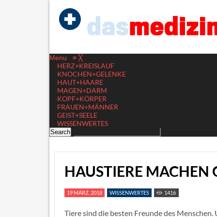
Menu
≡
╳
HERZ+KREISLAUF
KNOCHEN+GELENKE
HAUT+HAARE
MAGEN+DARM
KOPF+KÖRPER
FRAUEN+MÄNNER
GEIST+SEELE
WISSENWERTES
HAUSTIERE MACHEN 
19 MÄRZ, 2018
WISSENWERTES
1416
Tiere sind die besten Freunde des Menschen. 