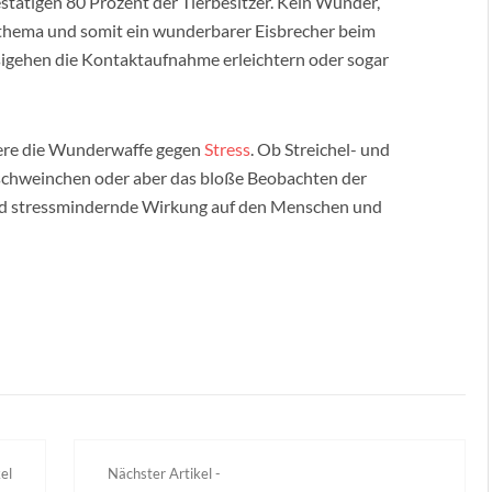
estätigen 80 Prozent der Tierbesitzer. Kein Wunder,
sthema und somit ein wunderbarer Eisbrecher beim
sigehen die Kontaktaufnahme erleichtern oder sogar
tiere die Wunderwaffe gegen
Stress
. Ob Streichel- und
schweinchen oder aber das bloße Beobachten der
und stressmindernde Wirkung auf den Menschen und
el
Nächster Artikel -