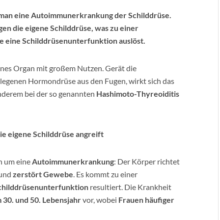
 man eine Autoimmunerkrankung der Schilddrüse.
en die eigene Schilddrüse, was zu einer
e eine Schilddrüsenunterfunktion auslöst.
eines Organ mit großem Nutzen. Gerät die
elegenen Hormondrüse aus den Fugen, wirkt sich das
anderem bei der so genannten
Hashimoto-Thyreoiditis
e eigene Schilddrüse angreift
ch um eine
Autoimmunerkrankung
: Der Körper richtet
 und
zerstört Gewebe
. Es kommt zu einer
childdrüsenunterfunktion
resultiert. Die Krankheit
30. und 50. Lebensjahr
vor, wobei
Frauen häufiger