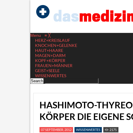
Menu
≡
╳
HERZ+KREISLAUF
KNOCHEN+GELENKE
HAUT+HAARE
MAGEN+DARM
KOPF+KÖRPER
FRAUEN+MÄNNER
GEIST+SEELE
WISSENWERTES
HASHIMOTO-THYREOI
KÖRPER DIE EIGENE 
07 SEPTEMBER, 2012
WISSENWERTES
2175