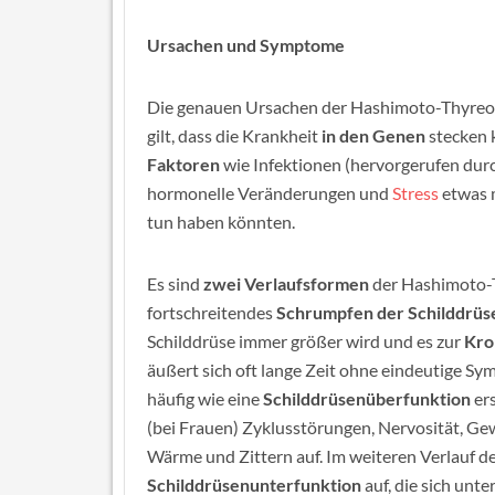
Ursachen und Symptome
Die genauen Ursachen der Hashimoto-Thyreoidit
gilt, dass die Krankheit
in den Genen
stecken 
Faktoren
wie Infektionen (hervorgerufen dur
hormonelle Veränderungen und
Stress
etwas 
tun haben könnten.
Es sind
zwei Verlaufsformen
der Hashimoto-T
fortschreitendes
Schrumpfen der Schilddrüs
Schilddrüse immer größer wird und es zur
Kro
äußert sich oft lange Zeit ohne eindeutige S
häufig wie eine
Schilddrüsenüberfunktion
ers
(bei Frauen) Zyklusstörungen, Nervosität, Gew
Wärme und Zittern auf. Im weiteren Verlauf d
Schilddrüsenunterfunktion
auf, die sich unt