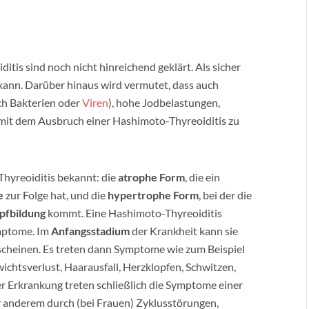
is sind noch nicht hinreichend geklärt. Als sicher
kann. Darüber hinaus wird vermutet, dass auch
ch Bakterien oder
Viren
), hohe Jodbelastungen,
mit dem Ausbruch einer Hashimoto-Thyreoiditis zu
hyreoiditis bekannt: die
atrophe Form
, die ein
e
zur Folge hat, und die
hypertrophe Form
, bei der die
pfbildung
kommt. Eine Hashimoto-Thyreoiditis
ymptome. Im
Anfangsstadium
der Krankheit kann sie
cheinen. Es treten dann Symptome wie zum Beispiel
ichtsverlust, Haarausfall, Herzklopfen, Schwitzen,
er Erkrankung treten schließlich die Symptome einer
er anderem durch (bei Frauen) Zyklusstörungen,