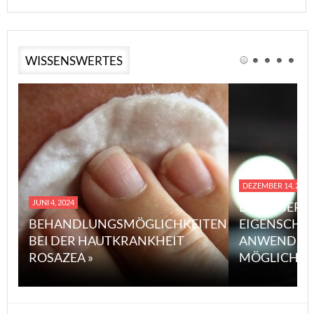
WISSENSWERTES
DEZEMBER 14, 2023
JUNI 4, 2024
EINE ÜBERS
BEHANDLUNGSMÖGLICHKEITEN
EIGENSCHA
BEI DER HAUTKRANKHEIT
ANWENDUN
ROSAZEA »
MÖGLICHE V