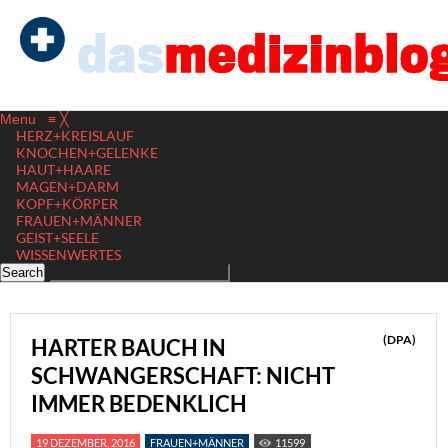
Menu
≡
╳
HERZ+KREISLAUF
KNOCHEN+GELENKE
HAUT+HAARE
MAGEN+DARM
KOPF+KÖRPER
FRAUEN+MÄNNER
GEIST+SEELE
WISSENWERTES
(DPA)
HARTER BAUCH IN
SCHWANGERSCHAFT: NICHT
IMMER BEDENKLICH
19 DEZEMBER, 2016
FRAUEN+MÄNNER
11599