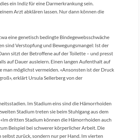
 dies ein Indiz für eine Darmerkrankung sein.
 einem Arzt abklären lassen. Nur dann können die
 etwa eine genetisch bedingte Bindegewebsschwäche
toren sind Verstopfung und Bewegungsmangel: Ist der
Dann sitzt der Betroffene auf der Toilette – und presst
ls auf Dauer ausleiern. Einen langen Aufenthalt auf
e man möglichst vermeiden. «Ansonsten ist der Druck
roß», erklärt Ursula Sellerberg von der
heitsstadien. Im Stadium eins sind die Hämorrhoiden
 zweiten Stadium treten sie beim Stuhlgang aus dem
. «Im dritten Stadium können die Hämorrhoiden auch
um Beispiel bei schwerer körperlicher Arbeit. Die
 selbst zurück, sondern nur per Hand. Im vierten