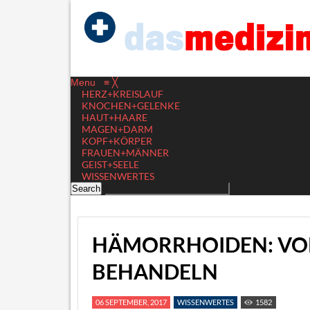
Menu
≡
╳
HERZ+KREISLAUF
KNOCHEN+GELENKE
HAUT+HAARE
MAGEN+DARM
KOPF+KÖRPER
FRAUEN+MÄNNER
GEIST+SEELE
WISSENWERTES
HÄMORRHOIDEN: VO
BEHANDELN
06 SEPTEMBER, 2017
WISSENWERTES
1582