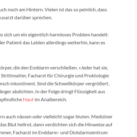
uch noch am Hintern. Vielen ist das so peinlich, dass
ausarzt darüber sprechen.
s es sich um ein eigentlich harmloses Problem handelt:
er Patient das Leiden allerdings weiterhin, kann es
rper, die den Enddarm verschließen. «Jeder hat sie,
 Strittmatter, Facharzt für Chirurgie und Proktologie
ch inkontinent. Sind die Schwellkörper vergrößert,
nger abdichten. In der Folge dringt Flüssigkeit aus
pfindliche
Haut
im Analbereich.
n auch nässen oder vielleicht sogar bluten. Mediziner
as Blut hellrot, dann verdichten sich die Hinweise auf
Ommer, Facharzt im Enddarm- und Dickdarmzentrum