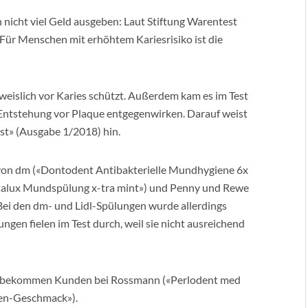
nicht viel Geld ausgeben: Laut Stiftung Warentest
. Für Menschen mit erhöhtem Kariesrisiko ist die
hweislich vor Karies schützt. Außerdem kam es im Test
r Entstehung vor Plaque entgegenwirken. Darauf weist
est» (Ausgabe 1/2018) hin.
 von dm («Dontodent Antibakterielle Mundhygiene 6x
entalux Mundspülung x-tra mint») und Penny und Rewe
Bei den dm- und Lidl-Spülungen wurde allerdings
ungen fielen im Test durch, weil sie nicht ausreichend
g bekommen Kunden bei Rossmann («Perlodent med
ren-Geschmack»).