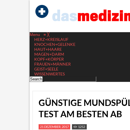
Menu
≡
╳
HERZ+KREISLAUF
KNOCHEN+GELENKE
HAUT+HAARE
MAGEN+DARM
KOPF+KÖRPER
FRAUEN+MÄNNER
GEIST+SEELE
WISSENWERTES
GÜNSTIGE MUNDSPÜ
TEST AM BESTEN AB
21 DEZEMBER, 2017
1252