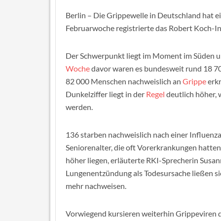
Berlin – Die Grippewelle in Deutschland hat e
Februarwoche registrierte das Robert Koch-Ins
Der Schwerpunkt liegt im Moment im Süden un
Woche
davor waren es bundesweit rund 18 700
82 000 Menschen nachweislich an
Grippe
erkr
Dunkelziffer liegt in der
Regel
deutlich höher, 
werden.
136 starben nachweislich nach einer Influen
Seniorenalter, die oft Vorerkrankungen hatten.
höher liegen, erläuterte RKI-Sprecherin Susan
Lungenentzündung als Todesursache ließen sic
mehr nachweisen.
Vorwiegend kursieren weiterhin Grippeviren d