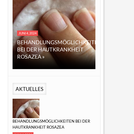
DEZEMBER 14, 2023
4, 2024
EINE ÜBERSICHT ÜBER 
HANDLUNGSMÖGLICHKEITEN
ÖL: EIGENSCHAFTEN,
 DER HAUTKRANKHEIT
ANWENDUNGEN UND
AZEA »
MÖGLICHE VORTEILE »
AKTUELLES
BEHANDLUNGSMÖGLICHKEITEN BEI DER
HAUTKRANKHEIT ROSAZEA