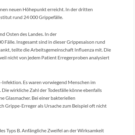
inen neuen Höhepunkt erreicht. In der dritten
titut rund 24 000 Grippefälle.
d Osten des Landes. In der
JUNI 
 Fälle. Insgesamt sind in dieser Grippesaison rund
BE
BEI
ankt, teilte die Arbeitsgemeinschaft Influenza mit. Die
ROS
weil nicht von jedem Patient Erregerproben analysiert
za-Infektion. Es waren vorwiegend Menschen im
 Die wirkliche Zahl der Todesfälle könne ebenfalls
ne Glasmacher. Bei einer bakteriellen
h Grippe-Erreger als Ursache zum Beispiel oft nicht
es Typs B. Anfängliche Zweifel an der Wirksamkeit