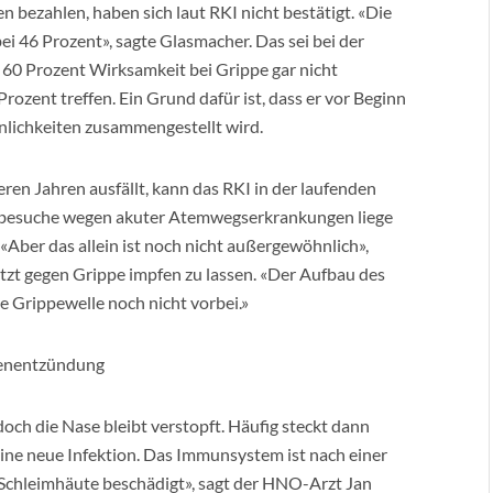
 bezahlen, haben sich laut RKI nicht bestätigt. «Die
i 46 Prozent», sagte Glasmacher. Das sei bei der
60 Prozent Wirksamkeit bei Grippe gar nicht
Prozent treffen. Ein Grund dafür ist, dass er vor Beginn
nlichkeiten zusammengestellt wird.
ren Jahren ausfällt, kann das RKI in der laufenden
ztbesuche wegen akuter Atemwegserkrankungen liege
Aber das allein ist noch nicht außergewöhnlich»,
 jetzt gegen Grippe impfen zu lassen. «Der Aufbau des
e Grippewelle noch nicht vorbei.»
lenentzündung
ch die Nase bleibt verstopft. Häufig steckt dann
eine neue Infektion. Das Immunsystem ist nach einer
 Schleimhäute beschädigt», sagt der HNO-Arzt Jan