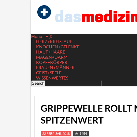
Menu
≡
╳
HERZ+KREISLAUF
KNOCHEN+GELENKE
HAUT+HAARE
MAGEN+DARM
KOPF+KÖRPER
FRAUEN+MÄNNER
GEIST+SEELE
WISSENWERTES
GRIPPEWELLE ROLLT
SPITZENWERT
22 FEBRUAR, 2018
1454