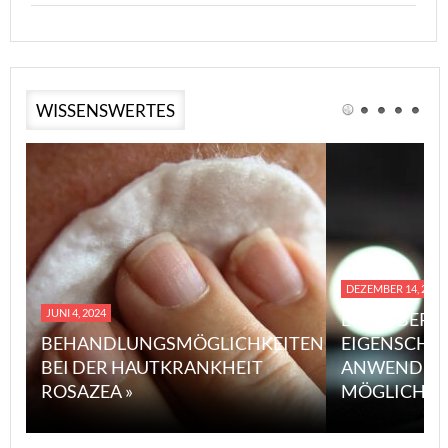
WISSENSWERTES
DEZEMBER 14, 2023
JUNI 4, 2024
EINE ÜBERS
BEHANDLUNGSMÖGLICHKEITEN
EIGENSCHA
BEI DER HAUTKRANKHEIT
ANWENDUN
ROSAZEA »
MÖGLICHE V