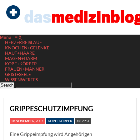
Menu
≡
╳
HERZ+KREISLAUF
KNOCHEN+GELENKE
HAUT+HAARE
MAGEN+DARM
KOPF+KÖRPER
FRAUEN+MÄNNER
GEIST+SEELE
WISSENWERTES
GRIPPESCHUTZIMPFUNG
28 NOVEMBER, 2007
KOPF+KÖRPER
2951
Eine Grippeimpfung wird Angehörigen