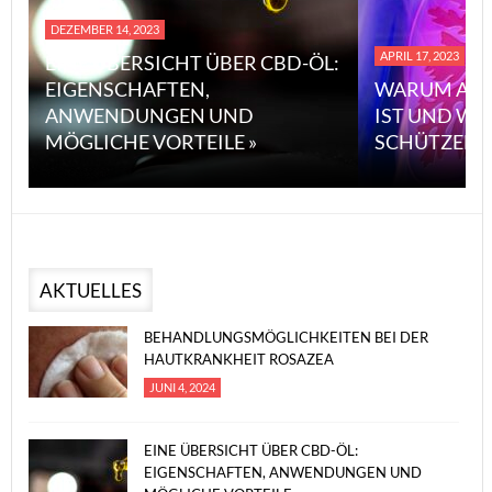
DEZEMBER 14, 2023
APRIL 17, 2023
EINE ÜBERSICHT ÜBER CBD-ÖL:
EIGENSCHAFTEN,
WARUM ASB
ANWENDUNGEN UND
IST UND WI
MÖGLICHE VORTEILE »
SCHÜTZEN 
AKTUELLES
BEHANDLUNGSMÖGLICHKEITEN BEI DER
HAUTKRANKHEIT ROSAZEA
JUNI 4, 2024
EINE ÜBERSICHT ÜBER CBD-ÖL:
EIGENSCHAFTEN, ANWENDUNGEN UND