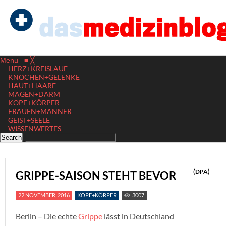
Menu
≡
╳
HERZ+KREISLAUF
KNOCHEN+GELENKE
HAUT+HAARE
MAGEN+DARM
KOPF+KÖRPER
FRAUEN+MÄNNER
GEIST+SEELE
WISSENWERTES
(DPA)
GRIPPE-SAISON STEHT BEVOR
22 NOVEMBER, 2016
KOPF+KÖRPER
3007
Berlin – Die echte
Grippe
lässt in Deutschland