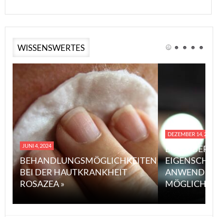
WISSENSWERTES
DEZEMBER 14, 2023
JUNI 4, 2024
EINE ÜBERS
BEHANDLUNGSMÖGLICHKEITEN
EIGENSCHA
BEI DER HAUTKRANKHEIT
ANWENDUN
ROSAZEA »
MÖGLICHE V