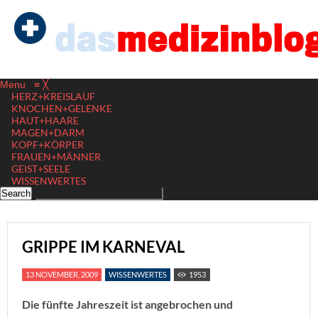
Menu
≡
╳
HERZ+KREISLAUF
KNOCHEN+GELENKE
HAUT+HAARE
MAGEN+DARM
KOPF+KÖRPER
FRAUEN+MÄNNER
GEIST+SEELE
WISSENWERTES
GRIPPE IM KARNEVAL
13 NOVEMBER, 2009
WISSENWERTES
1953
Die fünfte Jahreszeit ist angebrochen und