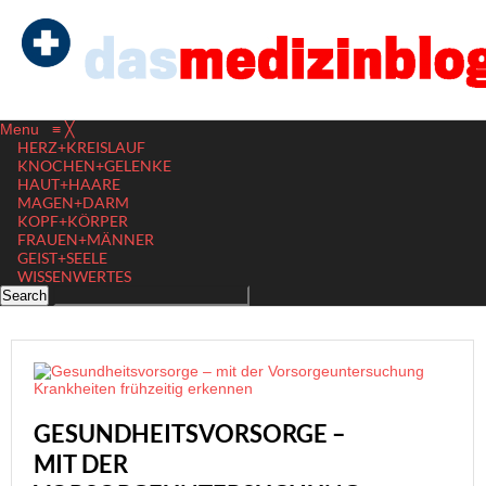
Menu
≡
╳
HERZ+KREISLAUF
KNOCHEN+GELENKE
HAUT+HAARE
MAGEN+DARM
KOPF+KÖRPER
FRAUEN+MÄNNER
GEIST+SEELE
WISSENWERTES
GESUNDHEITSVORSORGE –
MIT DER