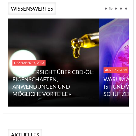
WISSENSWERTES
DEZEMBER 14, 2023
APRIL 17, 2023
EINE ÜBERSICHT ÜBER CBD-ÖL:
EIGENSCHAFTEN,
WARUM ASB
ANWENDUNGEN UND
IST UND WI
MÖGLICHE VORTEILE »
SCHÜTZEN 
AKTUELLES