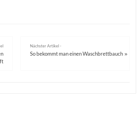
el
Nächster Artikel -
en
So bekommt man einen Waschbrettbauch
»
ft