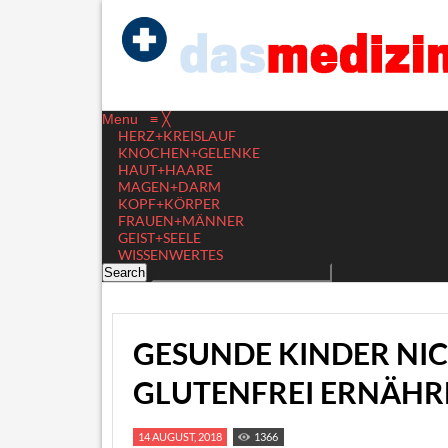
Menu
≡
╳
HERZ+KREISLAUF
KNOCHEN+GELENKE
HAUT+HAARE
MAGEN+DARM
KOPF+KÖRPER
FRAUEN+MÄNNER
GEIST+SEELE
WISSENWERTES
GESUNDE KINDER NI
GLUTENFREI ERNÄHR
14 AUGUST, 2018
1366