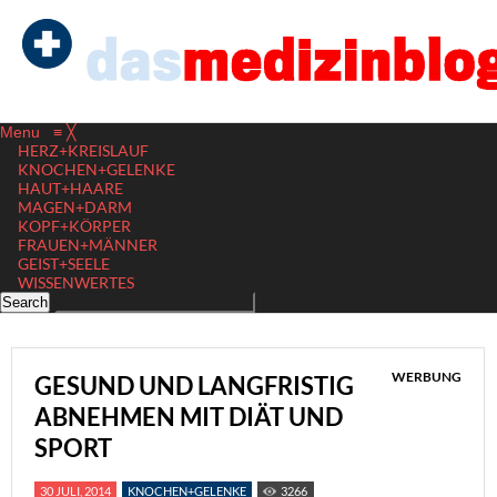
Menu
≡
╳
HERZ+KREISLAUF
KNOCHEN+GELENKE
HAUT+HAARE
MAGEN+DARM
KOPF+KÖRPER
FRAUEN+MÄNNER
GEIST+SEELE
WISSENWERTES
WERBUNG
GESUND UND LANGFRISTIG
ABNEHMEN MIT DIÄT UND
SPORT
30 JULI, 2014
KNOCHEN+GELENKE
3266