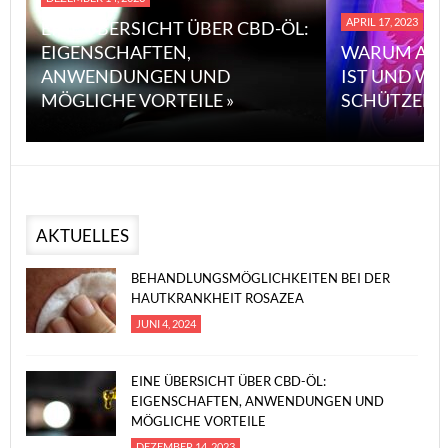
APRIL 17, 2023
EINE ÜBERSICHT ÜBER CBD-ÖL:
EIGENSCHAFTEN,
WARUM ASB
ANWENDUNGEN UND
IST UND WI
MÖGLICHE VORTEILE »
SCHÜTZEN 
AKTUELLES
BEHANDLUNGSMÖGLICHKEITEN BEI DER
HAUTKRANKHEIT ROSAZEA
JUNI 4, 2024
EINE ÜBERSICHT ÜBER CBD-ÖL:
EIGENSCHAFTEN, ANWENDUNGEN UND
MÖGLICHE VORTEILE
DEZEMBER 14, 2023