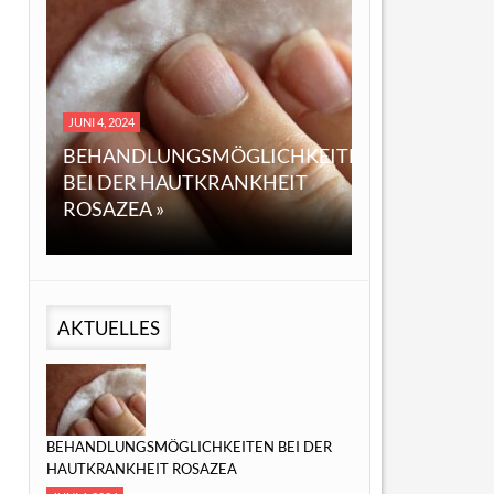
DEZEMBER 14, 2023
4, 2024
EINE ÜBERSICHT ÜBER 
HANDLUNGSMÖGLICHKEITEN
ÖL: EIGENSCHAFTEN,
 DER HAUTKRANKHEIT
ANWENDUNGEN UND
AZEA »
MÖGLICHE VORTEILE »
AKTUELLES
BEHANDLUNGSMÖGLICHKEITEN BEI DER
HAUTKRANKHEIT ROSAZEA