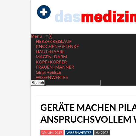
Menu
≡
╳
HERZ+KREISLAUF
KNOCHEN+GELENKE
HAUT+HAARE
MAGEN+DARM
KOPF+KÖRPER
FRAUEN+MÄNNER
GEIST+SEELE
WISSENWERTES
GERÄTE MACHEN PILA
ANSPRUCHSVOLLEM
30 JUNI, 2017
WISSENWERTES
2102