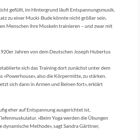
icht gefüllt, im Hintergrund läuft Entspannungsmusik,
tz zu einer Mucki-Bude könnte nicht größer sein.
len Menschen ihre Muskeln trainieren – und zwar mit
JUNI 
BE
BEI
en 1920er Jahren von dem Deutschen Joseph Hubertus
ROS
tablierte sich das Training dort zunächst unter dem
as «Powerhouse», also die Körpermitte, zu stärken.
etzt sich dann in Armen und Beinen fort», erklärt
ufig eher auf Entspannung ausgerichtet ist,
er Tiefenmuskulatur. «Beim Yoga werden die Übungen
eine dynamische Methode», sagt Sandra Gärttner,