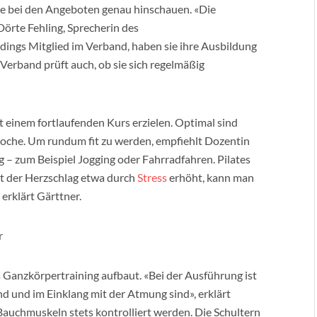
te bei den Angeboten genau hinschauen. «Die
 Dörte Fehling, Sprecherin des
erdings Mitglied im Verband, haben sie ihre Ausbildung
r Verband prüft auch, ob sie sich regelmäßig
it einem fortlaufenden Kurs erzielen. Optimal sind
Woche. Um rundum fit zu werden, empfiehlt Dozentin
g – zum Beispiel Jogging oder Fahrradfahren. Pilates
Ist der Herzschlag etwa durch
Stress
erhöht, kann man
 erklärt Gärttner.
r
as Ganzkörpertraining aufbaut. «Bei der Ausführung ist
d und im Einklang mit der Atmung sind», erklärt
 Bauchmuskeln stets kontrolliert werden. Die Schultern