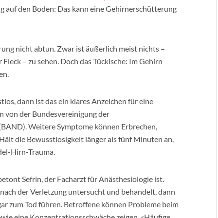
tig auf den Boden: Das kann eine Gehirnerschütterung
ung nicht abtun. Zwar ist äußerlich meist nichts –
r Fleck – zu sehen. Doch das Tückische: Im Gehirn
en.
os, dann ist das ein klares Anzeichen für eine
rin von der Bundesvereinigung der
 (BAND). Weitere Symptome können Erbrechen,
ält die Bewusstlosigkeit länger als fünf Minuten an,
del-Hirn-Trauma.
 betont Sefrin, der Facharzt für Anästhesiologie ist.
e nach der Verletzung untersucht und behandelt, dann
gar zum Tod führen. Betroffene können Probleme beim
wie eine Konzentrationsschwäche zeigen. «Häufige