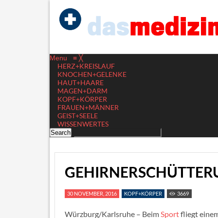
Menu
≡
╳
HERZ+KREISLAUF
KNOCHEN+GELENKE
HAUT+HAARE
MAGEN+DARM
KOPF+KÖRPER
FRAUEN+MÄNNER
GEIST+SEELE
WISSENWERTES
GEHIRNERSCHÜTTERU
30 NOVEMBER, 2016
KOPF+KÖRPER
3669
Würzburg/Karlsruhe – Beim
Sport
fliegt eine