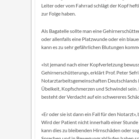
Leiter oder vom Fahrrad schlägt der Kopf hef
zur Folge haben.
Als Bagatelle sollte man eine Gehirnerschütter
oder allenfalls eine Platzwunde oder ein blaue
kann es zu sehr gefährlichen Blutungen komm
«Ist jemand nach einer Kopfverletzung bewusstl
Gehirnerschütterung», erklärt Prof. Peter Sef
Notarztarbeitsgemeinschaften Deutschlands
Übelkeit, Kopfschmerzen und Schwindel sein. H
besteht der Verdacht auf ein schwereres Schä
«Er oder sie ist dann ein Fall für den Notarzt»,
Wird der Patient nicht innerhalb einer Stund
kann dies zu bleibenden Hirnschäden oder so
Sprechen und in Bewegungsabläufen haben so