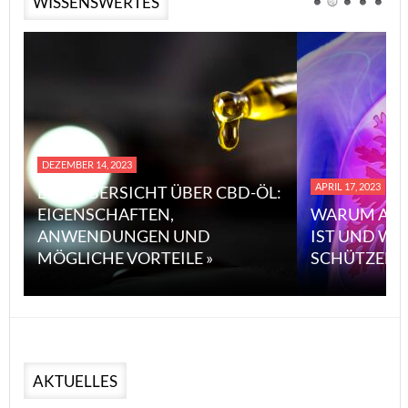
WISSENSWERTES
DEZEMBER 14, 2023
APRIL 17, 2023
EINE ÜBERSICHT ÜBER CBD-ÖL:
EIGENSCHAFTEN,
WARUM ASB
ANWENDUNGEN UND
IST UND WI
MÖGLICHE VORTEILE »
SCHÜTZEN 
AKTUELLES