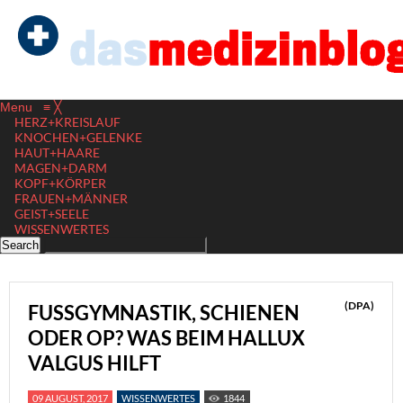
Menu
≡
╳
HERZ+KREISLAUF
KNOCHEN+GELENKE
HAUT+HAARE
MAGEN+DARM
KOPF+KÖRPER
FRAUEN+MÄNNER
GEIST+SEELE
WISSENWERTES
(DPA)
FUSSGYMNASTIK, SCHIENEN O
DER OP? WAS BEIM HALLUX V
ALGUS HILFT
09 AUGUST, 2017
WISSENWERTES
1844