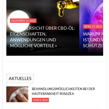
DEZEMBER 14, 2023
APRIL 17, 2023
EINE ÜBERSICHT ÜBER CBD-ÖL:
EIGENSCHAFTEN,
WARUM ASB
ANWENDUNGEN UND
IST UND WI
MÖGLICHE VORTEILE »
SCHÜTZEN 
AKTUELLES
BEHANDLUNGSMÖGLICHKEITEN BEI DER
HAUTKRANKHEIT ROSAZEA
JUNI 4, 2024