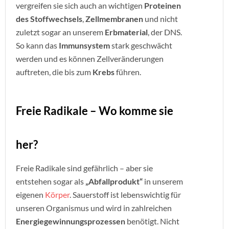
vergreifen sie sich auch an wichtigen
Proteinen
des Stoffwechsels
,
Zellmembranen
und nicht
zuletzt sogar an unserem
Erbmaterial
, der DNS.
So kann das
Immunsystem
stark geschwächt
werden und es können Zellveränderungen
auftreten, die bis zum
Krebs
führen.
Freie Radikale – Wo komme sie
her?
Freie Radikale sind gefährlich – aber sie
entstehen sogar als
„Abfallprodukt“
in unserem
eigenen
Körper
. Sauerstoff ist lebenswichtig für
unseren Organismus und wird in zahlreichen
Energiegewinnungsprozessen
benötigt. Nicht