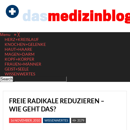
Menu
≡
╳
HERZ+KREISLAUF
KNOCHEN+GELENKE
HAUT+HAARE
MAGEN+DARM
KOPF+KÖRPER
FRAUEN+MÄNNER
GEIST+SEELE
WISSENWERTES
FREIE RADIKALE REDUZIEREN –
WIE GEHT DAS?
16 NOVEMBER, 2010
WISSENWERTES
3179