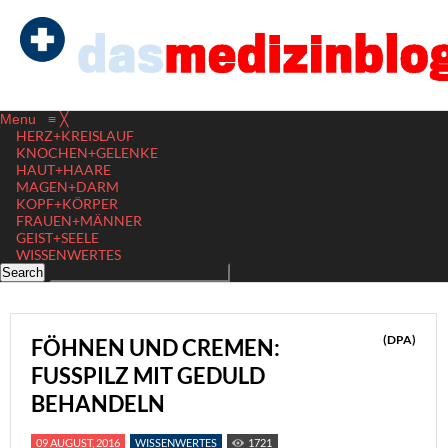
Menu
≡
╳
HERZ+KREISLAUF
KNOCHEN+GELENKE
HAUT+HAARE
MAGEN+DARM
KOPF+KÖRPER
FRAUEN+MÄNNER
GEIST+SEELE
WISSENWERTES
(DPA)
FÖHNEN UND CREMEN:
FUSSPILZ MIT GEDULD B
EHANDELN
09 AUGUST, 2016
WISSENWERTES
1721