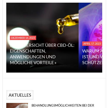
DEZEMBER 14, 2023
APRIL 17, 2023
EINE ÜBERSICHT ÜBER CBD-ÖL:
EIGENSCHAFTEN,
WARUM ASB
ANWENDUNGEN UND
IST UND WI
MÖGLICHE VORTEILE »
SCHÜTZEN 
AKTUELLES
BEHANDLUNGSMÖGLICHKEITEN BEI DER