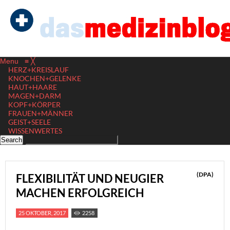
Menu
≡
╳
HERZ+KREISLAUF
KNOCHEN+GELENKE
HAUT+HAARE
MAGEN+DARM
KOPF+KÖRPER
FRAUEN+MÄNNER
GEIST+SEELE
WISSENWERTES
(DPA)
FLEXIBILITÄT UND NEUGIER
MACHEN ERFOLGREICH
25 OKTOBER, 2017
2258