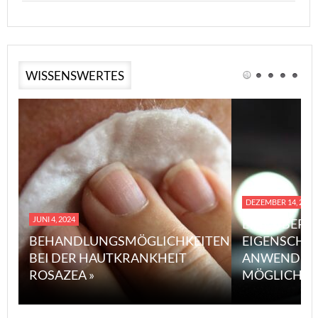
WISSENSWERTES
DEZEMBER 14, 2023
JUNI 4, 2024
EINE ÜBERS
BEHANDLUNGSMÖGLICHKEITEN
EIGENSCHA
BEI DER HAUTKRANKHEIT
ANWENDUN
ROSAZEA »
MÖGLICHE V