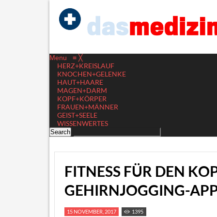
Menu
≡
╳
HERZ+KREISLAUF
KNOCHEN+GELENKE
HAUT+HAARE
MAGEN+DARM
KOPF+KÖRPER
FRAUEN+MÄNNER
GEIST+SEELE
WISSENWERTES
FITNESS FÜR DEN KOP
GEHIRNJOGGING-AP
15 NOVEMBER, 2017
1395