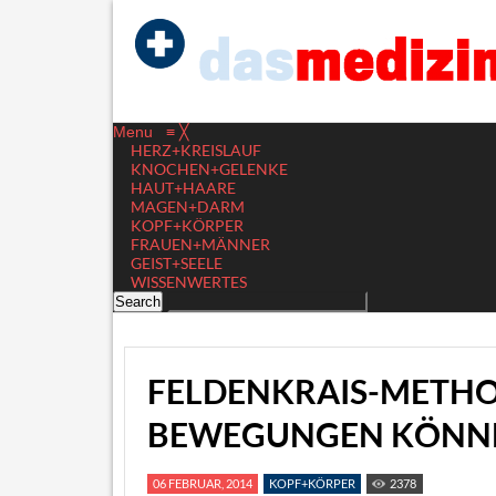
Menu
≡
╳
HERZ+KREISLAUF
KNOCHEN+GELENKE
HAUT+HAARE
MAGEN+DARM
KOPF+KÖRPER
FRAUEN+MÄNNER
GEIST+SEELE
WISSENWERTES
FELDENKRAIS-METHO
BEWEGUNGEN KÖNNE
06 FEBRUAR, 2014
KOPF+KÖRPER
2378