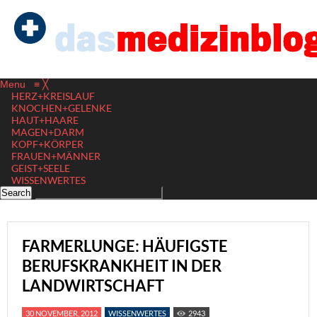
Menu
≡
╳
HERZ+KREISLAUF
KNOCHEN+GELENKE
HAUT+HAARE
MAGEN+DARM
KOPF+KÖRPER
FRAUEN+MÄNNER
GEIST+SEELE
WISSENWERTES
FARMERLUNGE: HÄUFIGSTE
BERUFSKRANKHEIT IN DER
LANDWIRTSCHAFT
30 NOVEMBER, 2012
WISSENWERTES
2943