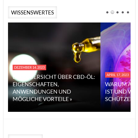
WISSENSWERTES
DEZEMBER 14, 2023
APRIL 17, 2023
EINE ÜBERSICHT ÜBER CBD-ÖL:
EIGENSCHAFTEN,
WARUM ASB
ANWENDUNGEN UND
IST UND WI
MÖGLICHE VORTEILE »
SCHÜTZEN 