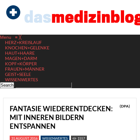
Menu
≡
╳
HERZ+KREISLAUF
KNOCHEN+GELENKE
HAUT+HAARE
MAGEN+DARM
KOPF+KÖRPER
FRAUEN+MÄNNER
GEIST+SEELE
WISSENWERTES
(DPA)
FANTASIE WIEDERENTDECKEN:
MIT INNEREN BILDERN
ENTSPANNEN
31 AUGUST, 2016
WISSENWERTES
1557