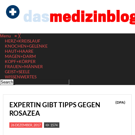
Menu
≡
╳
HERZ+KREISLAUF
KNOCHEN+GELENKE
HAUT+HAARE
MAGEN+DARM
KOPF+KÖRPER
FRAUEN+MÄNNER
GEIST+SEELE
WISSENWERTES
(DPA)
EXPERTIN GIBT TIPPS GEGEN
ROSAZEA
26 DEZEMBER, 2017
1574