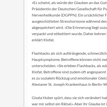
«Es scheint, als würde der Glauben an das Gute
Präsidentin der Deutschen Gesellschaft für P
Nervenheilkunde (DGPPN). Ein ursächlicher F
ausgeschütteten Stresshormone während des Erl
abgespeichert wird. «Die Erinnerung liegt sozu
verpackt und etikettiert wurde. Daher kehren
erklärt Klofat.
Flashbacks als sich aufdrängende, schmerzlic
Hauptsymptome. Betroffene können nicht zw
unterscheiden. «Sie erleben Flashbacks, als wä
Klofat. Betroffene sind zudem oft angespannt
es zu sozialem Rückzug und emotionaler Gleichg
Alexianer St. Joseph Krankenhaus in Berlin-W
Gisela Huber spürt, dass sie sich verändert hat.
war mir selbst ein Rätsel.» Aber ihr Glaube ist 