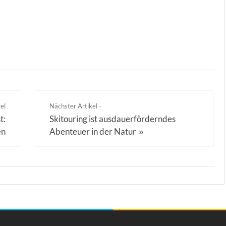
el
Nächster Artikel -
t:
Skitouring ist ausdauerförderndes
en
Abenteuer in der Natur
»