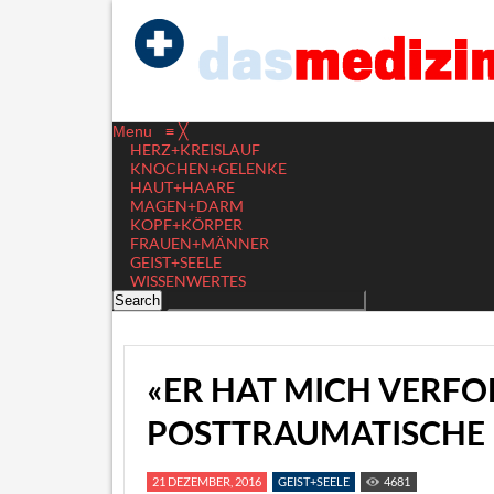
Menu
≡
╳
HERZ+KREISLAUF
KNOCHEN+GELENKE
HAUT+HAARE
MAGEN+DARM
KOPF+KÖRPER
FRAUEN+MÄNNER
GEIST+SEELE
WISSENWERTES
«ER HAT MICH VERFO
POSTTRAUMATISCHE
21 DEZEMBER, 2016
GEIST+SEELE
4681