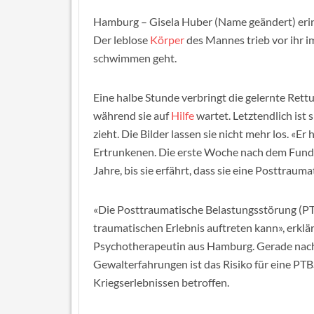
Hamburg – Gisela Huber (Name geändert) erinn
Der leblose
Körper
des Mannes trieb vor ihr i
schwimmen geht.
Eine halbe Stunde verbringt die gelernte Ret
während sie auf
Hilfe
wartet. Letztendlich ist s
zieht. Die Bilder lassen sie nicht mehr los. «Er
Ertrunkenen. Die erste Woche nach dem Fund s
Jahre, bis sie erfährt, dass sie eine Posttraum
«Die Posttraumatische Belastungsstörung (PTB
traumatischen Erlebnis auftreten kann», erklä
Psychotherapeutin aus Hamburg. Gerade nac
Gewalterfahrungen ist das Risiko für eine PTB
Kriegserlebnissen betroffen.