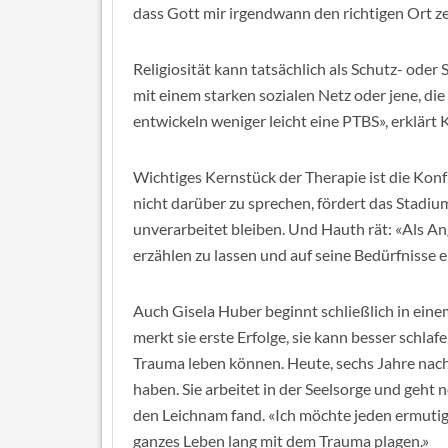
dass Gott mir irgendwann den richtigen Ort ze
Religiosität kann tatsächlich als Schutz- ode
mit einem starken sozialen Netz oder jene, di
entwickeln weniger leicht eine PTBS», erklärt K
Wichtiges Kernstück der Therapie ist die Kon
nicht darüber zu sprechen, fördert das Stadi
unverarbeitet bleiben. Und Hauth rät: «Als An
erzählen zu lassen und auf seine Bedürfnisse 
Auch Gisela Huber beginnt schließlich in ein
merkt sie erste Erfolge, sie kann besser schla
Trauma leben können. Heute, sechs Jahre nach 
haben. Sie arbeitet in der Seelsorge und geh
den Leichnam fand. «Ich möchte jeden ermutige
ganzes Leben lang mit dem Trauma plagen.»