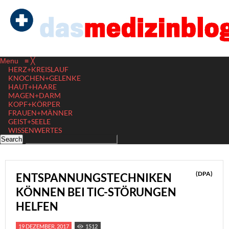
Menu
≡
╳
HERZ+KREISLAUF
KNOCHEN+GELENKE
HAUT+HAARE
MAGEN+DARM
KOPF+KÖRPER
FRAUEN+MÄNNER
GEIST+SEELE
WISSENWERTES
(DPA)
ENTSPANNUNGSTECHNIKEN
KÖNNEN BEI TIC-STÖRUNGEN
HELFEN
19 DEZEMBER, 2017
1512