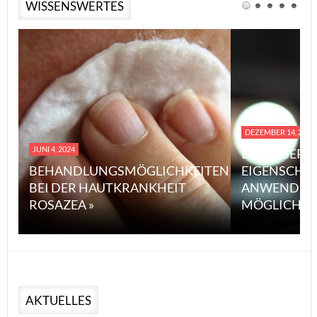
WISSENSWERTES
DEZEMBER 14, 2023
JUNI 4, 2024
EINE ÜBERS
BEHANDLUNGSMÖGLICHKEITEN
EIGENSCHA
BEI DER HAUTKRANKHEIT
ANWENDUN
ROSAZEA »
MÖGLICHE V
AKTUELLES