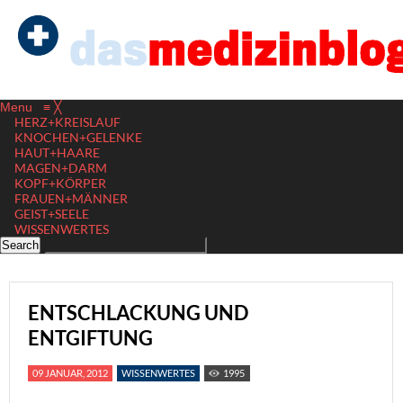
Menu
≡
╳
HERZ+KREISLAUF
KNOCHEN+GELENKE
HAUT+HAARE
MAGEN+DARM
KOPF+KÖRPER
FRAUEN+MÄNNER
GEIST+SEELE
WISSENWERTES
ENTSCHLACKUNG UND
ENTGIFTUNG
09 JANUAR, 2012
WISSENWERTES
1995