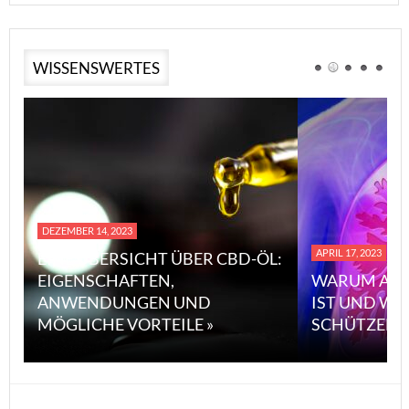
WISSENSWERTES
DEZEMBER 14, 2023
APRIL 17, 2023
EINE ÜBERSICHT ÜBER CBD-ÖL:
EIGENSCHAFTEN,
WARUM ASB
ANWENDUNGEN UND
IST UND WI
MÖGLICHE VORTEILE »
SCHÜTZEN 