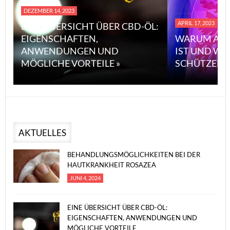
DEZEMBER 14, 2023
APRIL 17, 2023
EINE ÜBERSICHT ÜBER CBD-ÖL:
EIGENSCHAFTEN,
WARUM ASB
ANWENDUNGEN UND
IST UND WI
MÖGLICHE VORTEILE »
SCHÜTZEN 
AKTUELLES
BEHANDLUNGSMÖGLICHKEITEN BEI DER
HAUTKRANKHEIT ROSAZEA
JUNI 4, 2024
EINE ÜBERSICHT ÜBER CBD-ÖL:
EIGENSCHAFTEN, ANWENDUNGEN UND
MÖGLICHE VORTEILE