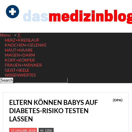
Menu
≡
╳
HERZ+KREISLAUF
KNOCHEN+GELENKE
HAUT+HAARE
MAGEN+DARM
KOPF+KÖRPER
FRAUEN+MÄNNER
GEIST+SEELE
WISSENWERTES
(DPA)
ELTERN KÖNNEN BABYS AUF
DIABETES-RISIKO TESTEN
LASSEN
19 JANUAR, 2018
1350