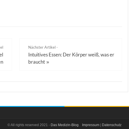
el
Nächster Artikel -
el
Intuitives Essen: Der Körper weiß, was er
en
braucht
»
© All rights reserved 2021 -
Das Medizin-Blog
.
Impressum
|
Datenschutz