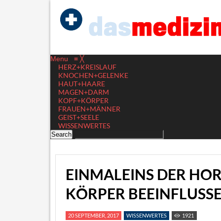
Menu
≡
╳
HERZ+KREISLAUF
KNOCHEN+GELENKE
HAUT+HAARE
MAGEN+DARM
KOPF+KÖRPER
FRAUEN+MÄNNER
GEIST+SEELE
WISSENWERTES
EINMALEINS DER HOR
KÖRPER BEEINFLUSS
20 SEPTEMBER, 2017
WISSENWERTES
1921