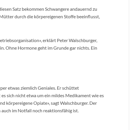
– diesen Satz bekommen Schwangere andauernd zu
Mütter durch die körpereigenen Stoffe beeinflusst,
JUNI 4, 202
triebsorganisation», erklärt Peter Walschburger,
BEHAN
BEI D
lin. Ohne Hormone geht im Grunde gar nichts. Ein
ROSAZE
er etwas ziemlich Geniales. Er schüttet
 es sich nicht etwa um ein mildes Medikament wie es
ind körpereigene Opiate», sagt Walschburger. Der
 auch im Notfall noch reaktionsfähig ist.