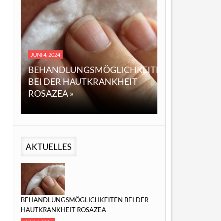
DEZEMBER 14, 2023
4
EINE ÜBERSICHT ÜBER CBD
DLUNGSMÖGLICHKEITEN
ÖL: EIGENSCHAFTEN,
ER HAUTKRANKHEIT
ANWENDUNGEN UND
A »
MÖGLICHE VORTEILE »
AKTUELLES
BEHANDLUNGSMÖGLICHKEITEN BEI DER
HAUTKRANKHEIT ROSAZEA