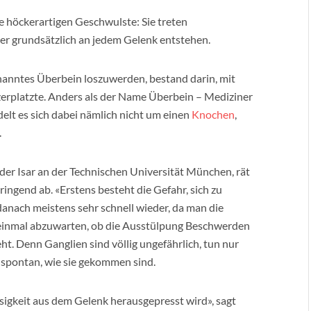
 höckerartigen Geschwulste: Sie treten
er grundsätzlich an jedem Gelenk entstehen.
enanntes Überbein loszuwerden, bestand darin, mit
s zerplatzte. Anders als der Name Überbein – Mediziner
elt es sich dabei nämlich nicht um einen
Knochen
,
.
der Isar an der Technischen Universität München, rät
ingend ab. «Erstens besteht die Gefahr, sich zu
anach meistens sehr schnell wieder, da man die
st einmal abzuwarten, ob die Ausstülpung Beschwerden
ht. Denn Ganglien sind völlig ungefährlich, tun nur
 spontan, wie sie gekommen sind.
ssigkeit aus dem Gelenk herausgepresst wird», sagt