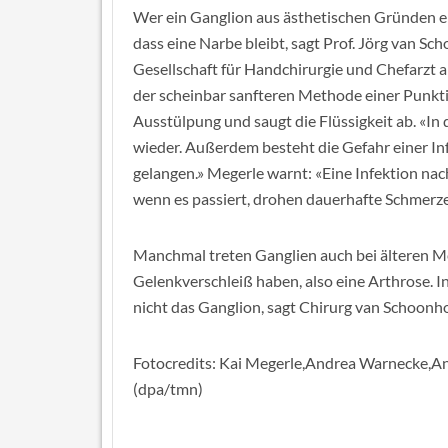
Wer ein Ganglion aus ästhetischen Gründen ent
dass eine Narbe bleibt, sagt Prof. Jörg van S
Gesellschaft für Handchirurgie und Chefarzt 
der scheinbar sanfteren Methode einer Punktion
Ausstülpung und saugt die Flüssigkeit ab. «In
wieder. Außerdem besteht die Gefahr einer I
gelangen.» Megerle warnt: «Eine Infektion nac
wenn es passiert, drohen dauerhafte Schmerz
Manchmal treten Ganglien auch bei älteren Me
Gelenkverschleiß haben, also eine Arthrose. I
nicht das Ganglion, sagt Chirurg van Schoonh
Fotocredits: Kai Megerle,Andrea Warnecke,
(dpa/tmn)