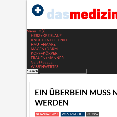
Menu
≡
╳
HERZ+KREISLAUF
KNOCHEN+GELENKE
HAUT+HAARE
MAGEN+DARM
KOPF+KÖRPER
FRAUEN+MÄNNER
GEIST+SEELE
WISSENWERTES
EIN ÜBERBEIN MUSS 
WERDEN
04 JANUAR, 2017
WISSENWERTES
2366