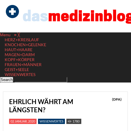
Menu
≡
╳
HERZ+KREISLAUF
KNOCHEN+GELENKE
HAUT+HAARE
MAGEN+DARM
KOPF+KÖRPER
FRAUEN+MÄNNER
GEIST+SEELE
WISSENWERTES
(DPA)
EHRLICH WÄHRT AM
LÄNGSTEN?
02 JANUAR, 2020
WISSENWERTES
1780