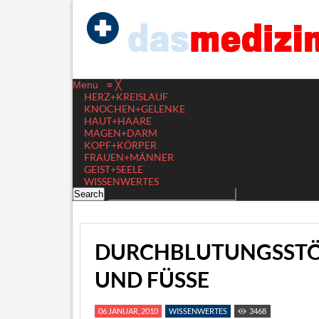
Menu
≡
╳
HERZ+KREISLAUF
KNOCHEN+GELENKE
HAUT+HAARE
MAGEN+DARM
KOPF+KÖRPER
FRAUEN+MÄNNER
GEIST+SEELE
WISSENWERTES
DURCHBLUTUNGSSTÖ
UND FÜSSE
06 JANUAR, 2010
WISSENWERTES
3468