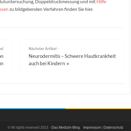
e Blutuntersuchung, Doppeldruckmessung und mit
Hilfe
ssen
zu bildgebenden Verfahren finden Sie hier.
el
Nächster Artikel -
on
Neurodermitis – Schwere Hautkrankheit
un
auch bei Kindern
»
© All rights reserved 2021 -
Das Medizin-Blog
.
Impressum
|
Datenschutz