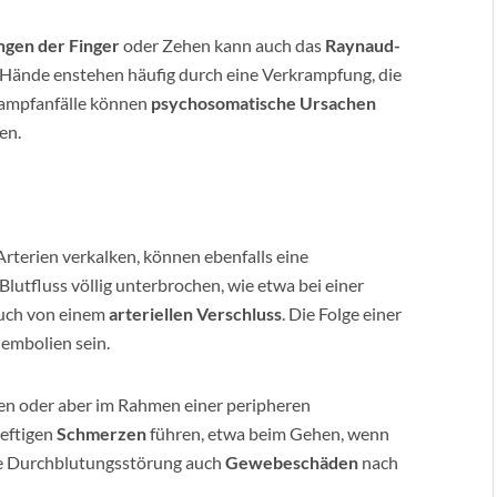
gen der Finger
oder Zehen kann auch das
Raynaud-
 Hände enstehen häufig durch eine Verkrampfung, die
Krampfanfälle können
psychosomatische Ursachen
en.
e Arterien verkalken, können ebenfalls eine
utfluss völlig unterbrochen, wie etwa bei einer
auch von einem
arteriellen Verschluss
. Die Folge einer
embolien sein.
ten oder aber im Rahmen einer peripheren
eftigen
Schmerzen
führen, etwa beim Gehen, wenn
ine Durchblutungsstörung auch
Gewebeschäden
nach